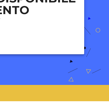
ENTO
T